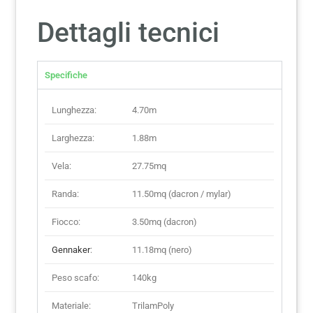
Dettagli tecnici
Specifiche
Lunghezza:
4.70m
Larghezza:
1.88m
Vela:
27.75mq
Randa:
11.50mq (dacron / mylar)
Fiocco:
3.50mq (dacron)
Gennaker
:
11.18mq (nero)
Peso scafo:
140kg
Materiale:
TrilamPoly