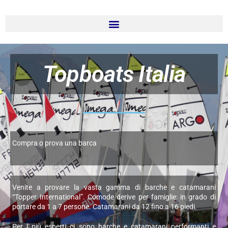
Topboats Italia
Compra o prova una barca
Venite a provare la vasta gamma di barche e catamarani
“Topper International”. Comode derive per famiglie: in grado di
portare da 1 a 7 persone. Catamarani da 12 fino a 16 piedi.
Per i più esperti ci sono barche e catamarani performanti e