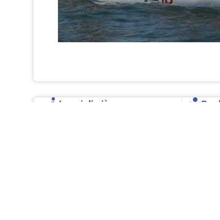
Leggi di più
Depl
Barche derive
Il gennaker
TrilamPoly
Il carrello
Il telo