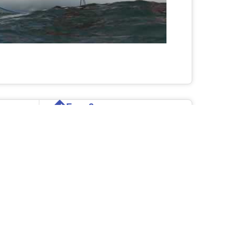
E ora?
Compra una barca
Vedi le barche usate
Hai una domanda?
Vuoi provare?