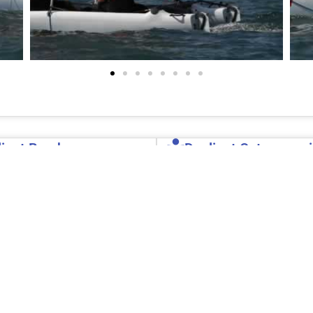
iant Barche
Depliant Catamarani