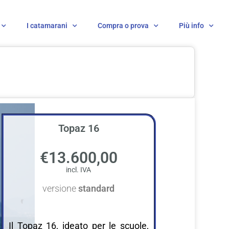
I catamarani
Compra o prova
Più info
Topaz 16
€13.600,00
versione
standard
Il Topaz 16, ideato per le scuole,