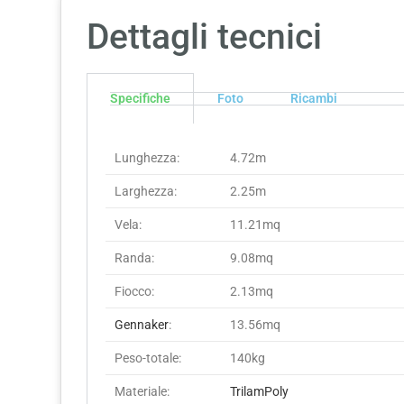
Dettagli tecnici
Specifiche
Foto
Ricambi
Lunghezza:
4.72m
Larghezza:
2.25m
Vela:
11.21mq
Randa:
9.08mq
Fiocco:
2.13mq
Gennaker
:
13.56mq
Peso-totale:
140kg
Materiale:
TrilamPoly